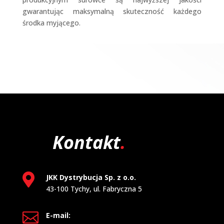
gwarantując maksymalną skuteczność każdego
środka myjącego.
Kontakt
.

JKK Dystrybucja Sp. z o.o.
43-100 Tychy, ul. Fabryczna 5

E-mail: