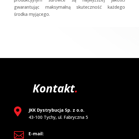
gwarantując maksymalną skuteczność każdego
środka myjącego.
Kontakt
.

JKK Dystrybucja Sp. z o.o.
43-100 Tychy, ul. Fabryczna 5

E-mail: